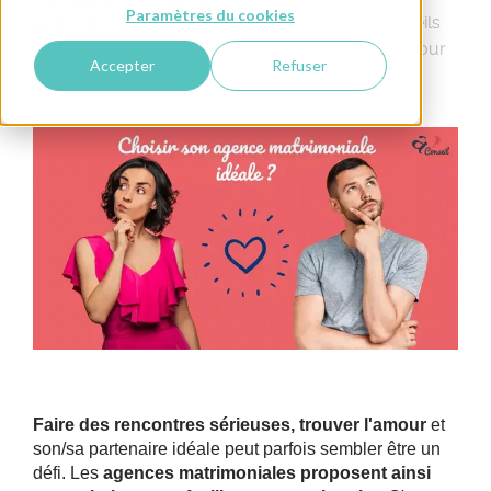
Paramètres du cookies
11 avr. 2024
Agence matrimoniale
Conseils
pour Elle
Celibataire
Rencontre
Conseils pour
Accepter
Refuser
Lui
Faire des rencontres sérieuses, trouver l'amour
et
son/sa partenaire idéale peut parfois sembler être un
défi. Les
agences matrimoniales proposent ainsi