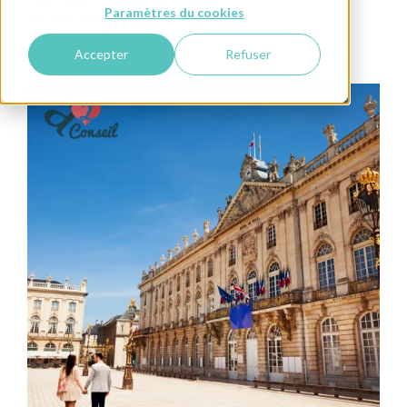
Paramètres du cookies
16 févr. 2022
Agence matrimoniale
Solitude
Celibataire
Rencontre
Accepter
Refuser