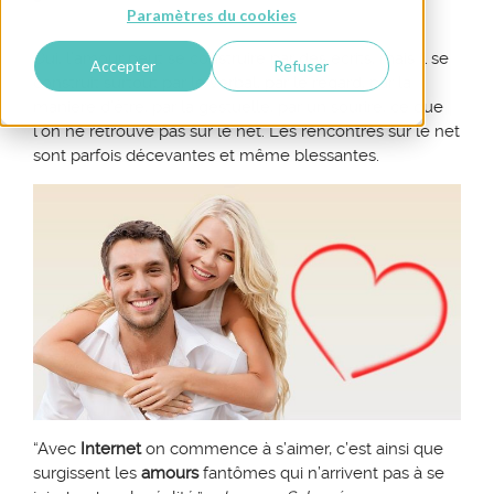
Paramètres du cookies
Oui, l’amour peut se construire par des écrits, mais il se
Accepter
Refuser
construit surtout par le verbal, par le regard, par la
manière d’être, par la gestuelle, par un sourire, ce que
l’on ne retrouve pas sur le net. Les rencontres sur le net
sont parfois décevantes et même blessantes.
“Avec
Internet
on commence à s’aimer, c’est ainsi que
surgissent les
amours
fantômes qui n’arrivent pas à se