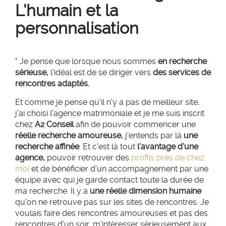
L'humain et la
personnalisation
" Je pense que lorsque nous sommes
en recherche
sérieuse,
l'idéal est de se diriger vers
des services
de
rencontres adapté
s.
Et comme je pense qu'il n'y a pas de meilleur site,
j'ai choisi l'agence matrimoniale et je me suis inscrit
chez
A2 Conseil
afin de pouvoir commencer une
réelle recherche amoureuse,
j'entends par là
une
recherche affinée
. Et c'est là tout
l'avantage d'une
agence,
pouvoir retrouver des
profils près de chez
moi
et de bénéficier d'un accompagnement par une
équipe avec qui je garde contact toute la durée de
ma recherche. Il y a
une réelle dimension humaine
qu'on ne retrouve pas sur les sites de rencontres. Je
voulais faire des rencontres amoureuses et pas des
rencontres d'un soir, m'intéresser sérieusement aux