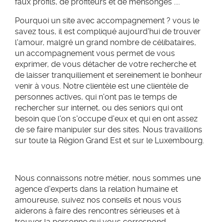
faux profils, de profiteurs et de mensonges ....
Pourquoi un site avec accompagnement ? vous le
savez tous, il est compliqué aujourd'hui de trouver
l'amour, malgré un grand nombre de célibataires,
un accompagnement vous permet de vous
exprimer, de vous détacher de votre recherche et
de laisser tranquillement et sereinement le bonheur
venir à vous. Notre clientèle est une clientèle de
personnes actives, qui n'ont pas le temps de
rechercher sur internet, ou des seniors qui ont
besoin que l'on s'occupe d'eux et qui en ont assez
de se faire manipuler sur des sites. Nous travaillons
sur toute la Région Grand Est et sur le Luxembourg.
Nous connaissons notre métier, nous sommes une
agence d'experts dans la relation humaine et
amoureuse, suivez nos conseils et nous vous
aiderons à faire des rencontres sérieuses et à
trouver la personne qui vous correspond.