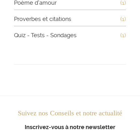
Poème d'amour
(1)
Proverbes et citations
(1)
Quiz - Tests - Sondages
(1)
Suivez nos Conseils et notre actualité
Inscrivez-vous à notre newsletter