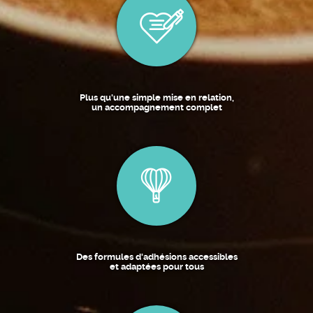
Plus qu'une simple mise en relation,
un accompagnement complet
Des formules d'adhésions accessibles
et adaptées pour tous