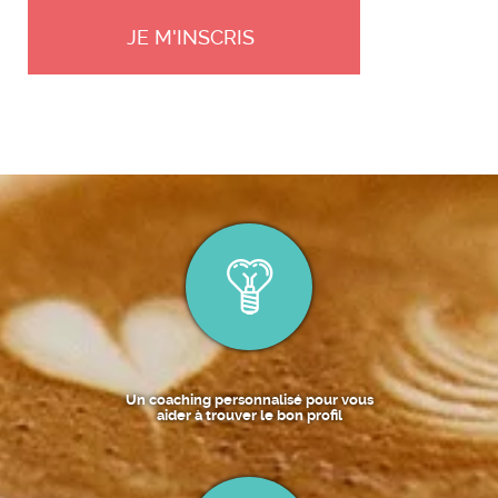
Un coaching personnalisé pour vous
aider à trouver le bon profil