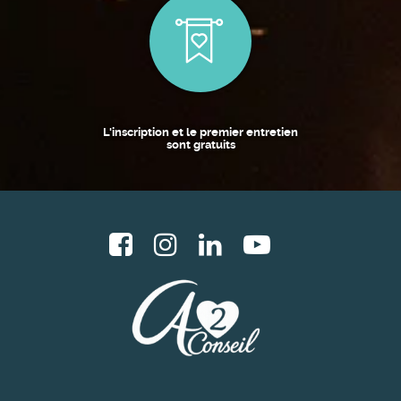
L'inscription et le premier entretien
sont gratuits