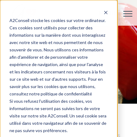
A2Conseil stocke les cookies sur votre ordinateur.
Ces cookies sont utilisés pour collecter des
informations sur la manière dont vous interagissez
avec notre site web et nous permettent de nous
souvenir de vous. Nous utilisons ces informations
afin d'améliorer et de personnaliser votre
expérience de navigation, ainsi que pour l'analyse
et les indicateurs concernant nos visiteurs à la fois
sur ce site web et sur d'autres supports. Pour en
savoir plus sur les cookies que nous utilisons,
consultez notre politique de confidentialité
Si vous refusez l'utilisation des cookies, vos
informations ne seront pas suivies lors de votre
visite sur notre site A2Conseil. Un seul cookie sera
Arnaque site de rencontre : 6
utilisé dans votre navigateur afin de se souvenir de
points à vérifier
ne pas suivre vos préférences.
02 juin 2025
Conseils pour Elle
Actualités