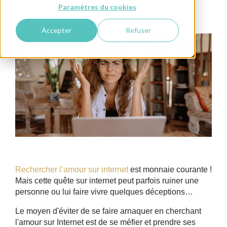
Paramètres du cookies
Celibataire
Rencontre
Conseils pour Lui
Accepter
Refuser
Rechercher l’amour sur internet
est monnaie courante !
Mais cette quête sur internet peut parfois ruiner une
personne ou lui faire vivre quelques déceptions…
Le moyen d'éviter de se faire arnaquer en cherchant
l'amour sur Internet est de se méfier et prendre ses