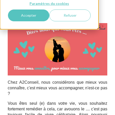
Paramètres du cookies
Celibataire
Quiz - Tests - Sondages
Conseils
pour Lui
Happiness Coaching
Accepter
Refuser
Chez A2Conseil, nous considérons que mieux vous
connaître, c'est mieux vous accompagner, n'est-ce pas
?
Vous êtes seul (e) dans votre vie, vous souhaitez
fortement remédier à cela, car avouons le .... c'est pas
toujours facile de vivre célibataire. Alors pourquoi