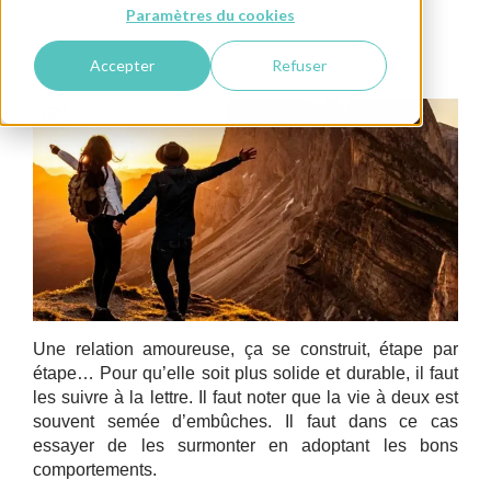
Paramètres du cookies
pour Elle
Rencontre
Conseils pour Lui
Happiness Coaching
Accepter
Refuser
Une relation amoureuse, ça se construit, étape par
étape… Pour qu’elle soit plus solide et durable, il faut
les suivre à la lettre. Il faut noter que la vie à deux est
souvent semée d’embûches. Il faut dans ce cas
essayer de les surmonter en adoptant les bons
comportements.