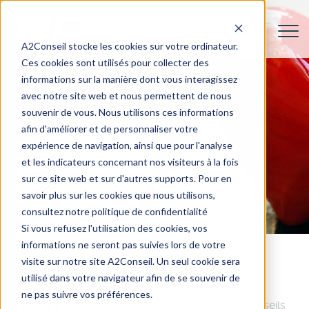
A2Conseil stocke les cookies sur votre ordinateur.
Ces cookies sont utilisés pour collecter des
informations sur la manière dont vous interagissez
avec notre site web et nous permettent de nous
souvenir de vous. Nous utilisons ces informations
afin d'améliorer et de personnaliser votre
expérience de navigation, ainsi que pour l'analyse
et les indicateurs concernant nos visiteurs à la fois
sur ce site web et sur d'autres supports. Pour en
savoir plus sur les cookies que nous utilisons,
consultez notre politique de confidentialité
Si vous refusez l'utilisation des cookies, vos
informations ne seront pas suivies lors de votre
visite sur notre site A2Conseil. Un seul cookie sera
Les caps à franchir dans la
utilisé dans votre navigateur afin de se souvenir de
rencontre amoureuse
ne pas suivre vos préférences.
14 sept. 2022
Agence matrimoniale
Conseils