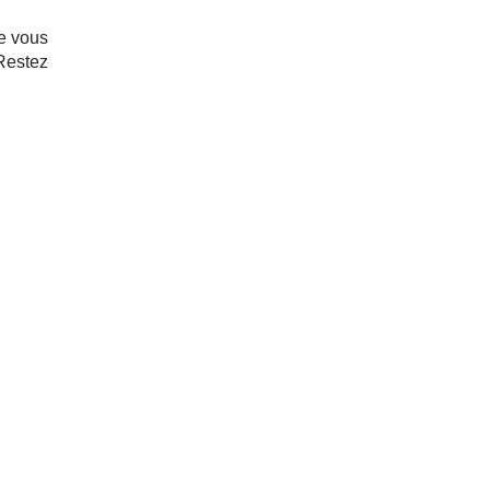
ue vous
 Restez