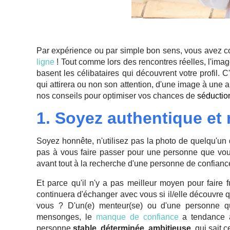
Par expérience ou par simple bon sens, vous avez c
ligne
! Tout comme lors des rencontres réelles, l'imag
basent les célibataires qui découvrent votre profil. C'
qui attirera ou non son attention, d'une image à un
nos conseils pour optimiser vos chances de
séductio
1. Soyez authentique et 
Soyez honnête, n'utilisez pas la photo de quelqu'un
pas à vous faire passer pour une personne que vou
avant tout à la recherche d'une personne de confiance
Et parce qu'il n'y a pas meilleur moyen pour faire f
continuera d'échanger avec vous si il/elle découvre 
vous ? D'un(e) menteur(se) ou d'une personne q
mensonges, le
manque de confiance
a tendance à 
personne
stable
,
déterminée
,
ambitieuse
, qui sait c