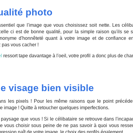
qualité photo
ssentiel que l'image que vous choisissez soit nette. Les célib
 celle ci est de bonne qualité, pour la simple raison qu'ils se 
ynonyme d'honnêteté quant à votre image et de confiance e
 pas vous cacher !
l
ressort tape davantage à l'oeil, votre profil a donc plus de ch
e visage bien visible
ns les pixels ! Pour les même raisons que le point précéden
re image ! Quitte à retoucher quelques imperfections.
 paysage que vous ! Si le célibataire se retrouve dans l'incapa
 de vous choisir sous peine de ne pas savoir à quoi vous ress
pression naît de votre image, le choix des profils également...