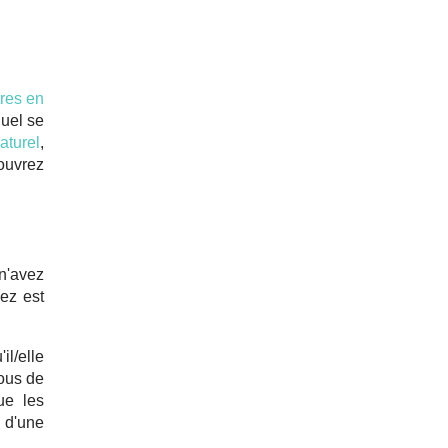
tres en
quel se
aturel
,
ouvrez
 n'avez
ez est
il/elle
vous de
ue les
 d'une