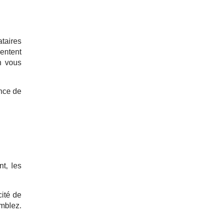
ataires
sentent
n vous
ance de
t, les
cité de
emblez.