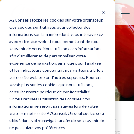
A2Conseil stocke les cookies sur votre ordinateur.
Ces cookies sont utilisés pour collecter des
informations sur la manière dont vous interagissez
avec notre site web et nous permettent de nous
souvenir de vous. Nous utilisons ces informations
afin d'améliorer et de personnaliser votre
expérience de navigation, ainsi que pour l'analyse
et les indicateurs concernant nos visiteurs à la fois
sur ce site web et sur d'autres supports. Pour en
savoir plus sur les cookies que nous utilisons,
consultez notre politique de confidentialité
Si vous refusez l'utilisation des cookies, vos
informations ne seront pas suivies lors de votre
visite sur notre site A2Conseil. Un seul cookie sera
Votre horoscope du mois d’août
utilisé dans votre navigateur afin de se souvenir de
2019 !
ne pas suivre vos préférences.
02 août 2019
Conseils pour Elle
Rencontre