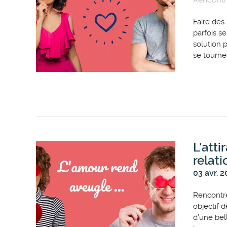
Faire des
parfois s
solution 
se tournen
L'atti
relat
03 avr. 
Rencontre
objectif 
d’une bel