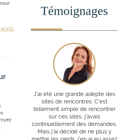
amour
Témoignages
A SUITE
ur
J'ai été une grande adepte des
sites de rencontres. C'est
e
tellement simple de rencontrer
es
sur ces sites, j'avais
royez
continuellement des demandes.
.
Mais j'ai décidé de ne plus y
mettre les pieds, j'en ai eu assez