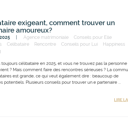
ataire exigeant, comment trouver un
naire amoureux?
 2025
Agence matrimoniale
Conseils pour Elle
s
Celibataire
Rencontre
Conseils pour Lui
Happiness
g
 toujours célibataire en 2025, et vous ne trouvez pas la personne
vient ? Mais comment faire des rencontres sérieuses ? La comm
ataires est grande, ce qui veut également dire : beaucoup de
s potentiels. Plusieurs conseils pour trouver un.e partenaire ...
LIRE L