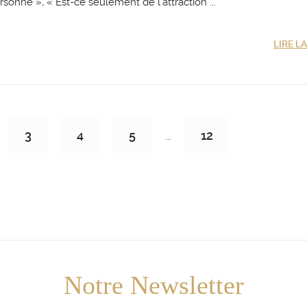
sonne », « Est-ce seulement de l’attraction ...
LIRE L
3
4
5
12
...
Notre Newsletter