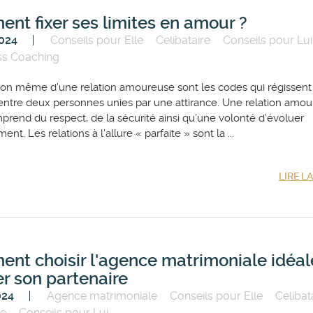
nt fixer ses limites en amour ?
2024
Conseils pour Elle
Celibataire
Conseils pour Lui
ss Coaching
tion même d’une relation amoureuse sont les codes qui régissent
 entre deux personnes unies par une attirance. Une relation amo
prend du respect, de la sécurité ainsi qu’une volonté d’évoluer
nt. Les relations à l’allure « parfaite » sont la ...
LIRE L
nt choisir l'agence matrimoniale idéal
er son partenaire
024
Agence matrimoniale
Conseils pour Elle
Celibat
re
Conseils pour Lui