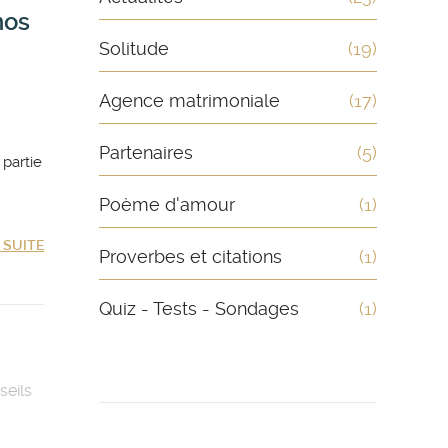
nos
Solitude
(19)
Agence matrimoniale
(17)
Partenaires
(5)
 partie
Poème d'amour
(1)
A SUITE
Proverbes et citations
(1)
Quiz - Tests - Sondages
(1)
seils