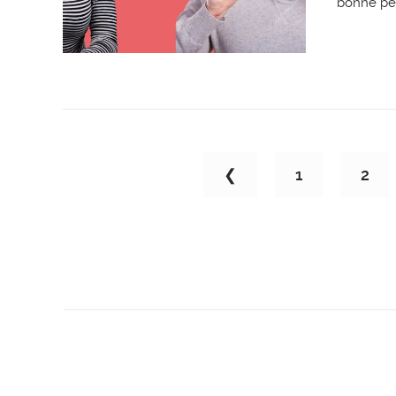
bonne per
❮
1
2