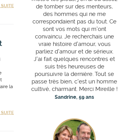
A SUITE
de tomber sur des menteurs,
des hommes qui ne me
correspondaient pas du tout. Ce
sont vos mots qui m'ont
convaincu. Je recherchais une
t
vraie histoire d'amour, vous
parliez d'amour et de sérieux.
J'ai fait quelques rencontres et
i
suis très heureuses de
e
poursuivre la dernière. Tout se
et
passe très bien, c'est un homme
aire la
cultivé, charmant. Merci Mireille !
Sandrine, 59 ans
A SUITE