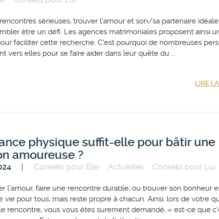
 rencontres sérieuses, trouver l'amour et son/sa partenaire idéal
embler être un défi. Les agences matrimoniales proposent ainsi u
pour faciliter cette recherche. C'est pourquoi de nombreuses pe
t vers elles pour se faire aider dans leur quête du ...
LIRE L
rance physique suffit-elle pour bâtir une
ion amoureuse ?
2024
Conseils pour Elle
Actualités
Conseils pour Lui
r l’amour, faire une rencontre durable, ou trouver son bonheur e
de vie pour tous, mais reste propre à chacun. Ainsi, lors de votre q
le rencontre, vous vous êtes surement demandé, « est-ce que c’e