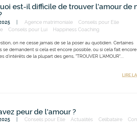
oi est-il difficile de trouver l'amour de 
?
 2025
Agence matrimoniale
Conseils pour Elle
re
Conseils pour Lui
Happiness Coaching
stion, on ne cesse jamais de se la poser au quotidien. Certaines
 se demandent si cela est encore possible, ou si cela fait encore
es d’intérêts de la plupart des gens, "TROUVER L’AMOUR"....
LIRE L
avez peur de l'amour ?
 2025
Conseils pour Elle
Actualités
Celibataire
Con