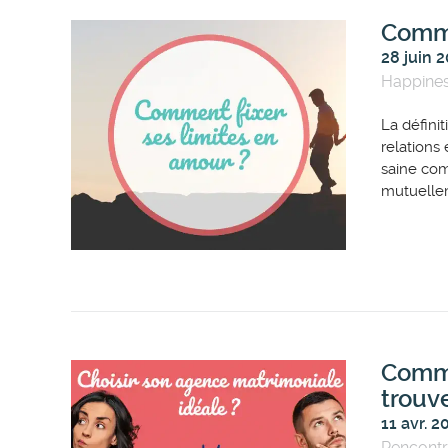
Comme
28 juin 
Happine
La défini
relations
saine com
mutuelleme
Comme
trouv
11 avr. 2
Rencont